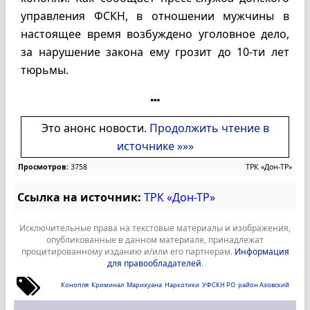
управления ФСКН, в отношении мужчины в
настоящее время возбуждено уголовное дело,
за нарушение закона ему грозит до 10-ти лет
тюрьмы.
Это анонс новости.
Продолжить чтение в
источнике »»»
Просмотров:
3758
ТРК «Дон-ТР»
Ссылка на источник:
ТРК «Дон-ТР»
Исключительные права на текстовые материалы и изображения,
опубликованные в данном материале, принадлежат
процитированному изданию и/или его партнерам.
Информация
для правообладателей
.
Конопля
Криминал
Марихуана
Наркотики
УФСКН РО
район Азовский