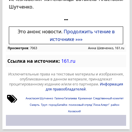
Шутченко.
Это анонс новости.
Продолжить чтение в
источнике »»»
Просмотров:
7063
Анна Шевченко, 161.ru
Ссылка на источник:
161.ru
Исключительные права на текстовые материалы и изображения,
опубликованные в данном материале, принадлежат
процитированному изданию и/или его партнерам.
Информация
для правообладателей
.
Анастасия Шутченко
Галина Гагалаева
Криминал
Следственный комитет
Смерть
Труп
город Батайск
поисковый отряд "Лиза Алерт"
район
Азовский