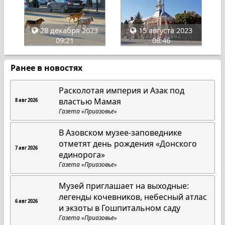
28 декабря 2023
15 августа 2023
09:21
08:46
Ранее в новостях
Расколотая империя и Азак под
властью Мамая
8 авг 2026
Газета «Приазовье»
В Азовском музее-заповеднике
отметят день рождения «Донского
7 авг 2026
единорога»
Газета «Приазовье»
Музей приглашает на выходные:
легенды кочевников, небесный атлас
6 авг 2026
и экзоты в Гошпитальном саду
Газета «Приазовье»