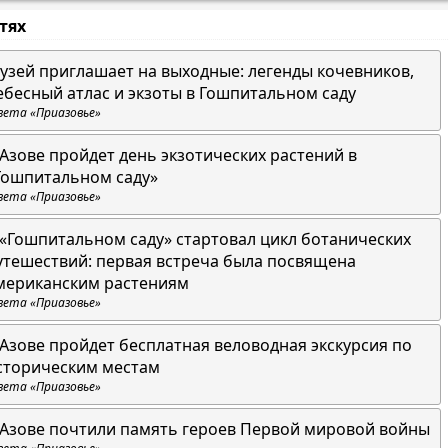
стях
узей приглашает на выходные: легенды кочевников,
ебесный атлас и экзоты в Гошпитальном саду
зета «Приазовье»
 Азове пройдет день экзотических растений в
Гошпитальном саду»
зета «Приазовье»
 «Гошпитальном саду» стартовал цикл ботанических
утешествий: первая встреча была посвящена
мериканским растениям
зета «Приазовье»
 Азове пройдет бесплатная веловодная экскурсия по
сторическим местам
зета «Приазовье»
 Азове почтили память героев Первой мировой войны