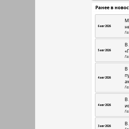
Ранее в ново
М
н
6 авг 2026
Га
В
«
5 авг 2026
Га
В
п
4 авг 2026
а
Га
В
и
4 авг 2026
Га
В
3 авг 2026