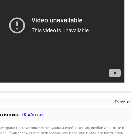
ТК «Анта»
сточник:
ТК «Анта»
е права на текстовые материалы и изображения, опубликованные в
але, принадлежат процитированному изданию и/или его партнерам.