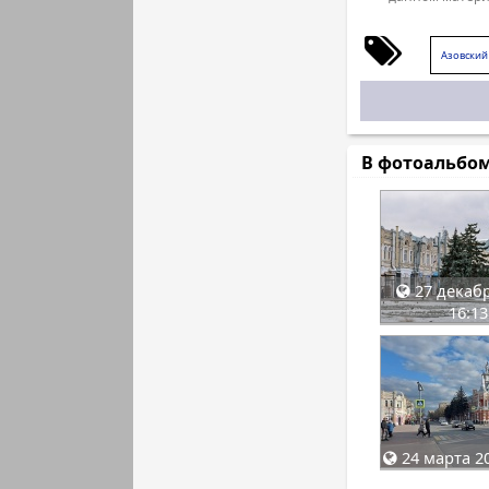
Азовский
В фотоальбо
27 декабр
16:13
24 марта 20