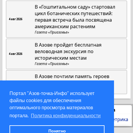
В «Гошпитальном саду» стартовал
цикл ботанических путешествий:
первая встреча была посвящена
4 авг 2026
американским растениям
Газета «Приазовье»
В Азове пройдет бесплатная
веловодная экскурсия по
4 авг 2026
историческим местам
Газета «Приазовье»
В Азове почтили память героев
Первой мировой войны
3 авг 2026
Газета «Приазовье»
Портал "Азов-точка-Инфо" использует
файлы cookies для обеспечения
оптимального просмотра материалов
Статистика
портала.
Политика конфиденциальности
Понятно