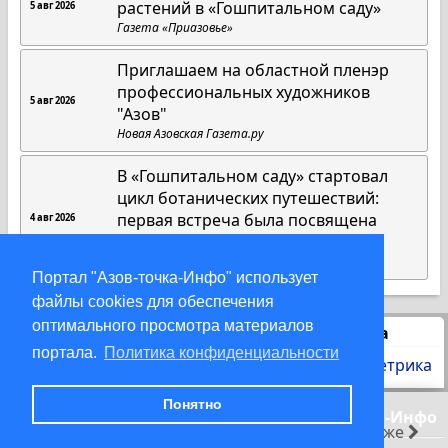
растений в «Гошпитальном саду»
5 авг 2026
Газета «Приазовье»
Приглашаем на областной пленэр
профессиональных художников
5 авг 2026
"Азов"
Новая Азовская Газета.ру
В «Гошпитальном саду» стартовал
цикл ботанических путешествий:
первая встреча была посвящена
4 авг 2026
американским растениям
Газета «Приазовье»
Портал "Азов-точка-Инфо" использует
файлы cookies для обеспечения
оптимального просмотра материалов
Статистика
портала.
Политика конфиденциальности
Понятно
© 2000-2026 Азов-точка-Инфо
раньше
позже