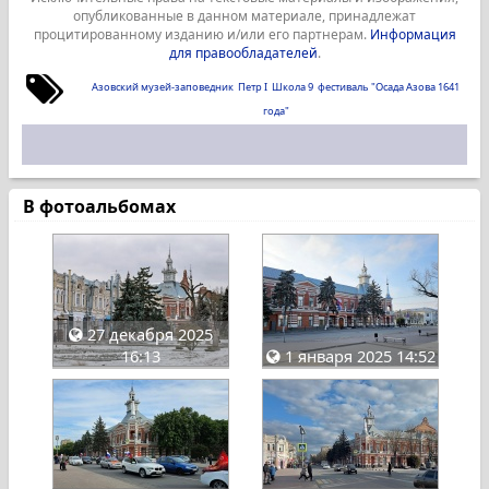
опубликованные в данном материале, принадлежат
процитированному изданию и/или его партнерам.
Информация
для правообладателей
.
Азовский музей-заповедник
Петр I
Школа 9
фестиваль "Осада Азова 1641
года"
В фотоальбомах
27 декабря 2025
16:13
1 января 2025 14:52