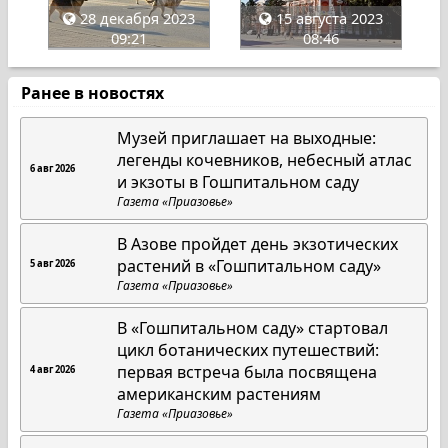
28 декабря 2023
15 августа 2023
09:21
08:46
Ранее в новостях
Музей приглашает на выходные:
легенды кочевников, небесный атлас
6 авг 2026
и экзоты в Гошпитальном саду
Газета «Приазовье»
В Азове пройдет день экзотических
растений в «Гошпитальном саду»
5 авг 2026
Газета «Приазовье»
В «Гошпитальном саду» стартовал
цикл ботанических путешествий:
первая встреча была посвящена
4 авг 2026
американским растениям
Газета «Приазовье»