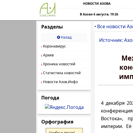
НОВОСТИ АЗОВА
В Азове 6 августа, 19:26
Все новости Аз
Разделы
•
Назад
Источник: Азо
Коронавирус
1
Архив
Ме
2
Хроника новостей
кон
3
Статистика новостей
имп
4
Новости Азов.Инфо
5
Погода
4 декабря 20
конференция
Востока», п
Орфография
империи. Её