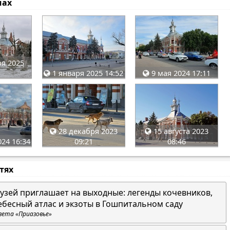
мах
я 2025
1 января 2025 14:52
9 мая 2024 17:11
28 декабря 2023
15 августа 2023
24 16:34
09:21
08:46
стях
узей приглашает на выходные: легенды кочевников,
ебесный атлас и экзоты в Гошпитальном саду
зета «Приазовье»