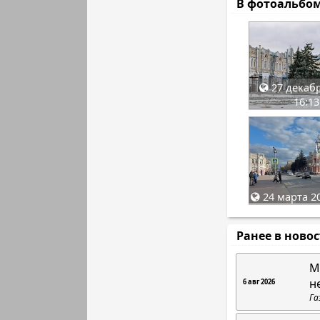
В фотоальбо
27 декабр
16:13
24 марта 20
Ранее в ново
М
н
6 авг 2026
Га