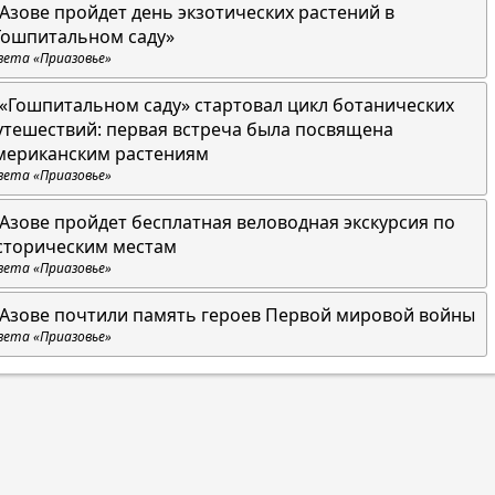
 Азове пройдет день экзотических растений в
Гошпитальном саду»
зета «Приазовье»
 «Гошпитальном саду» стартовал цикл ботанических
утешествий: первая встреча была посвящена
мериканским растениям
зета «Приазовье»
 Азове пройдет бесплатная веловодная экскурсия по
сторическим местам
зета «Приазовье»
 Азове почтили память героев Первой мировой войны
зета «Приазовье»