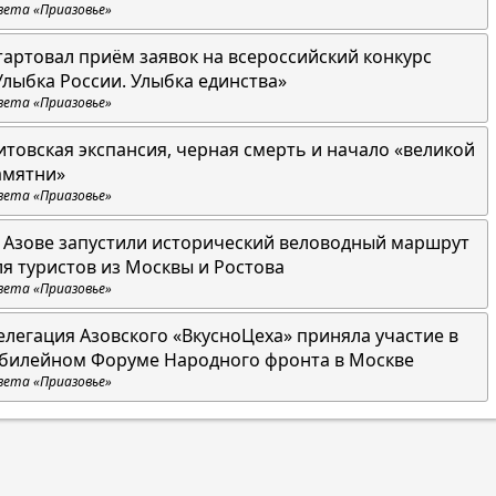
зета «Приазовье»
тартовал приём заявок на всероссийский конкурс
Улыбка России. Улыбка единства»
зета «Приазовье»
итовская экспансия, черная смерть и начало «великой
амятни»
зета «Приазовье»
 Азове запустили исторический веловодный маршрут
ля туристов из Москвы и Ростова
зета «Приазовье»
елегация Азовского «ВкусноЦеха» приняла участие в
билейном Форуме Народного фронта в Москве
зета «Приазовье»