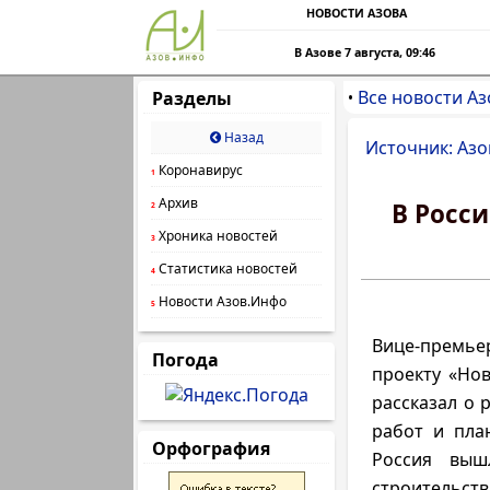
НОВОСТИ АЗОВА
В Азове 7 августа, 09:46
Все новости Аз
Разделы
•
Назад
Источник: Азо
Коронавирус
1
Архив
В Росс
2
Хроника новостей
3
Статистика новостей
4
Новости Азов.Инфо
5
Вице-премье
Погода
проекту «Но
рассказал о 
работ и пла
Орфография
Россия выш
строительств