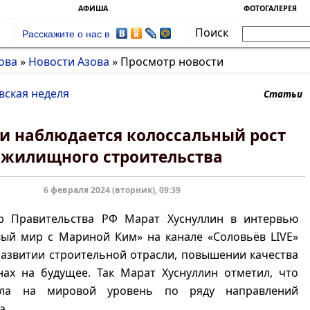
АФИША
ФОТОГАЛЕРЕЯ
Поиск
Расскажите о нас в
ова
»
Новости Азова
»
Просмотр новости
вская неделя
Статьи
ии наблюдается колоссальный рост
жилищного строительства
6 февраля 2024 (вторник), 09:39
р Правительства РФ Марат Хуснуллин в интервью
вый мир с Мариной Ким» на канале «Соловьёв LIVE»
развитии строительной отрасли, повышении качества
нах на будущее. Так Марат Хуснуллин отметил, что
ла на мировой уровень по ряду направлений
а.