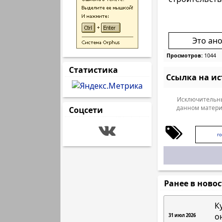
Это ан
Просмотров:
1044
Статистика
Ссылка на и
Исключительны
данном матери
Соцсети
г
Ранее в ново
К
о
31 июл 2026