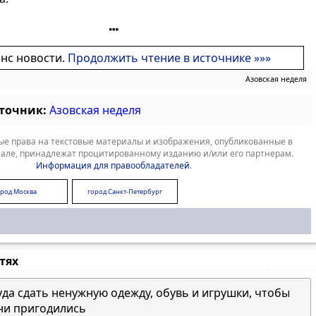
онс новости.
Продолжить чтение в источнике »»»
Азовская неделя
сточник:
Азовская неделя
е права на текстовые материалы и изображения, опубликованные в
але, принадлежат процитированному изданию и/или его партнерам.
Информация для правообладателей
.
ород Москва
город Санкт-Петербург
стях
уда сдать ненужную одежду, обувь и игрушки, чтобы
ни пригодились