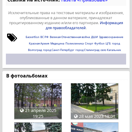
Исключительные права на текстовые материалы и изображения,
опубликованные в данном материале, принадлежат
процитированному изданию и/или его партнерам.
Информация
для правообладателей
.
Баскетбол
ВС РФ
Великая Отечественная война
ДШИ
Здравоохранение
Красная Армия
Медицина
Поликлиника
Спорт
Футбол
ЦГБ
город
Волгоград
город Санкт-Петербург
город Сталинград
село Кагальник
В фотоальбомах
21 апреля 2025
19:25
28 мая 2023 18:01