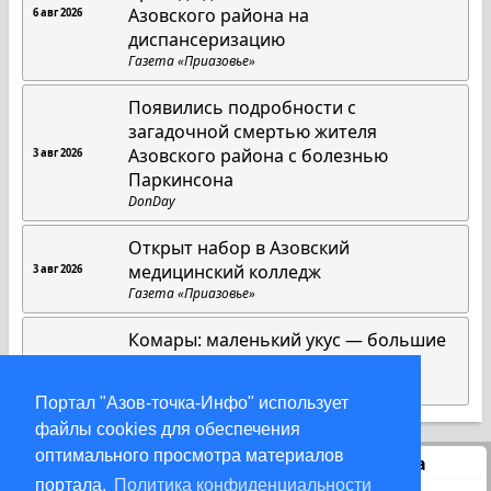
Азовского района на
6 авг 2026
диспансеризацию
Газета «Приазовье»
Появились подробности с
загадочной смертью жителя
Азовского района с болезнью
3 авг 2026
Паркинсона
DonDay
Открыт набор в Азовский
медицинский колледж
3 авг 2026
Газета «Приазовье»
Комары: маленький укус — большие
риски
1 авг 2026
Газета «Приазовье»
Портал "Азов-точка-Инфо" использует
файлы cookies для обеспечения
оптимального просмотра материалов
Статистика
портала.
Политика конфиденциальности