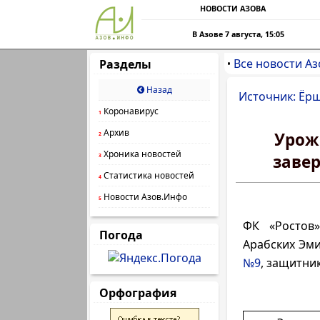
НОВОСТИ АЗОВА
В Азове 7 августа, 15:05
Все новости Аз
Разделы
•
Назад
Источник: Ёрш
Коронавирус
1
Архив
Урож
2
Хроника новостей
заве
3
Статистика новостей
4
Новости Азов.Инфо
5
ФК «Ростов
Погода
Арабских Эми
№9
, защитни
Орфография