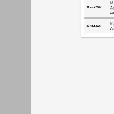
В
А
31 июл 2026
Do
К
30 июл 2026
Га