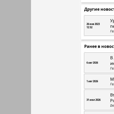
Другие новос
У
26 янв 2023
п
12:52
Га
Ранее в ново
В
и
6 авг 2026
Га
М
1 авг 2026
Га
В
Р
31 июл 2026
Do