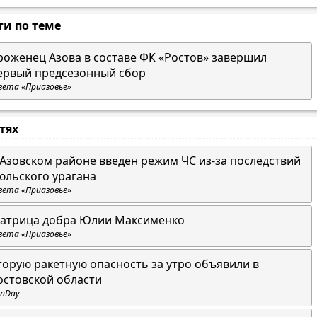
ти по теме
роженец Азова в составе ФК «Ростов» завершил
ервый предсезонный сбор
зета «Приазовье»
стях
 Азовском районе введен режим ЧС из-за последствий
юльского урагана
зета «Приазовье»
атрица добра Юлии Максименко
зета «Приазовье»
торую ракетную опасность за утро объявили в
остовской области
nDay