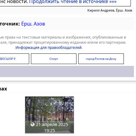
онс новости.
Продолжить чтение в источнике »»»
Кирилл Андреев, Ёрш. Азов
сточник:
Ёрш. Азов
е права на текстовые материалы и изображения, опубликованные в
але, принадлежат процитированному изданию и/или его партнерам.
Информация для правообладателей
.
ДЮСШОР 9
Спорт
город Ростов-на-Дону
мах
21 апреля 2025
19:25