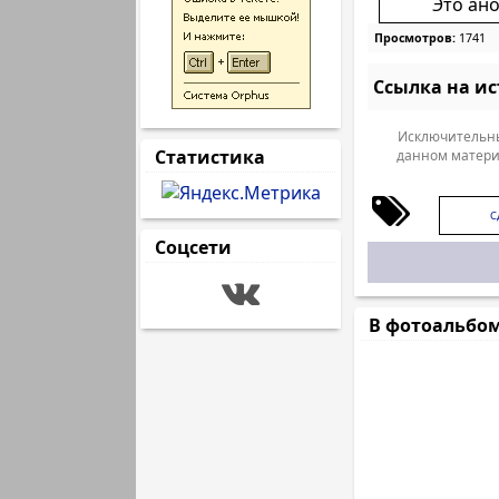
Это ан
Просмотров:
1741
Ссылка на и
Исключительны
Статистика
данном матери
С
Соцсети
В фотоальбо