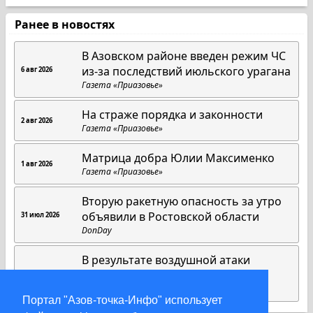
Ранее в новостях
В Азовском районе введен режим ЧС
из-за последствий июльского урагана
6 авг 2026
Газета «Приазовье»
На страже порядка и законности
2 авг 2026
Газета «Приазовье»
Матрица добра Юлии Максименко
1 авг 2026
Газета «Приазовье»
Вторую ракетную опасность за утро
объявили в Ростовской области
31 июл 2026
DonDay
В результате воздушной атаки
поврежден дом в Азовском район
31 июл 2026
DonDay
Портал "Азов-точка-Инфо" использует