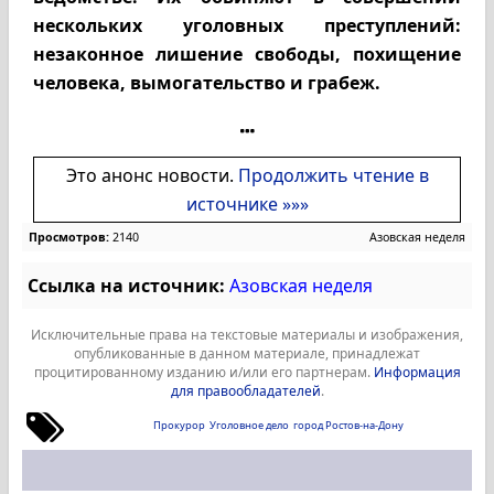
нескольких уголовных преступлений:
незаконное лишение свободы, похищение
человека, вымогательство и грабеж.
Это анонс новости.
Продолжить чтение в
источнике »»»
Просмотров:
2140
Азовская неделя
Ссылка на источник:
Азовская неделя
Исключительные права на текстовые материалы и изображения,
опубликованные в данном материале, принадлежат
процитированному изданию и/или его партнерам.
Информация
для правообладателей
.
Прокурор
Уголовное дело
город Ростов-на-Дону