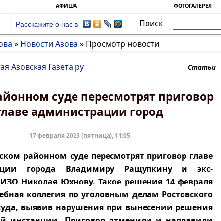
АФИША
ФОТОГАЛЕРЕЯ
Поиск
Расскажите о нас в
ова
»
Новости Азова
»
Просмотр новости
ая Азовская Газета.ру
Статьи
районном суде пересмотрят приговор
главе администрации город
17 февраля 2023 (пятница), 11:05
 районном суде пересмотрят приговор главе
ации города Владимиру Ращупкину и экс-
ИЗО Николая Юхнову. Такое решения 14 февраля
ебная коллегия по уголовным делам Ростовского
суда, выявив нарушения при вынесении решения
ой инстанции. Приговор отменили и направили