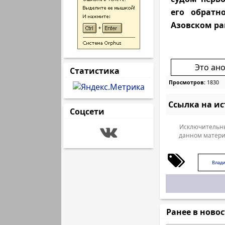
его обратн
Азовском ра
Это ан
Статистика
Просмотров:
1830
Ссылка на и
Соцсети
Исключительны
данном матери
Влад
Ранее в ново