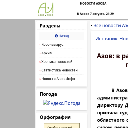
НОВОСТИ АЗОВА
В Азове 7 августа, 21:29
Все новости Аз
Разделы
•
Назад
Источник: Нов
Коронавирус
1
Архив
Азов: в 
2
Хроника новостей
3
Статистика новостей
4
Новости Азов.Инфо
5
В Азовском
Погода
администр
директору Д
приняла суд
Орфография
областного 
судом перв