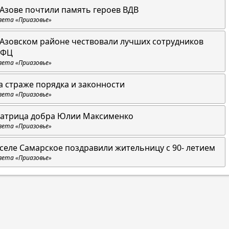
 Азове почтили память героев ВДВ
зета «Приазовье»
 Азовском районе чествовали лучших сотрудников
ФЦ
зета «Приазовье»
а страже порядка и законности
зета «Приазовье»
атрица добра Юлии Максименко
зета «Приазовье»
 селе Самарское поздравили жительницу с 90- летием
зета «Приазовье»