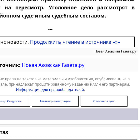
о на пересмотр. Уголовное дело рассмотрят в
йонном суде иным судебным составом.
онс новости.
Продолжить чтение в источнике »»»
Новая Азовская Газета.ру
сточник:
Новая Азовская Газета.ру
е права на текстовые материалы и изображения, опубликованные в
але, принадлежат процитированному изданию и/или его партнерам.
Информация для правообладателей
.
имир Ращупкин
Глава администрации
Уголовное дело
стях