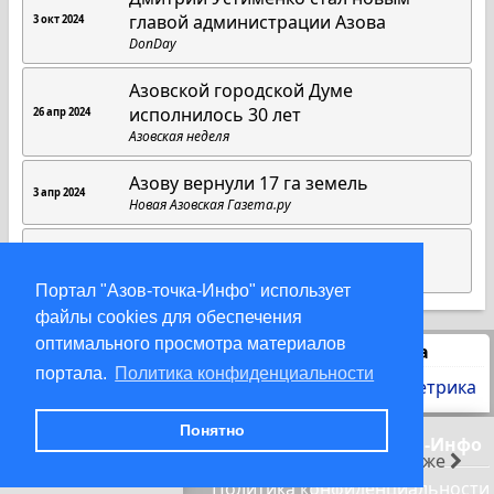
главой администрации Азова
3 окт 2024
DonDay
Азовской городской Думе
исполнилось 30 лет
26 апр 2024
Азовская неделя
Азову вернули 17 га земель
3 апр 2024
Новая Азовская Газета.ру
Выпуск новостей от 30.01.2024
30 янв 2024
ТРК «Пульс»
Портал "Азов-точка-Инфо" использует
файлы cookies для обеспечения
оптимального просмотра материалов
Статистика
портала.
Политика конфиденциальности
Понятно
© 2000-2026 Азов-точка-Инфо
раньше
позже
Политика конфиденциальности