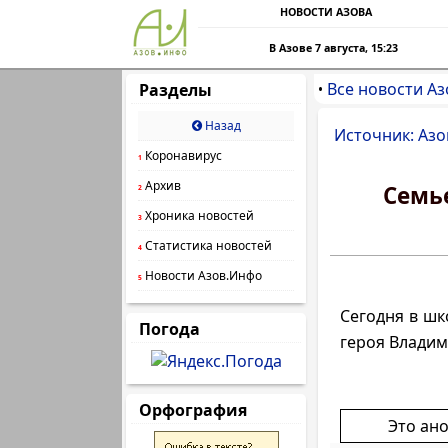
НОВОСТИ АЗОВА
В Азове 7 августа, 15:23
Все новости Аз
Разделы
•
Назад
Источник: Азо
Коронавирус
1
Архив
Семье
2
Хроника новостей
3
Статистика новостей
4
Новости Азов.Инфо
5
Сегодня в шк
Погода
героя Владим
Орфография
Это ан