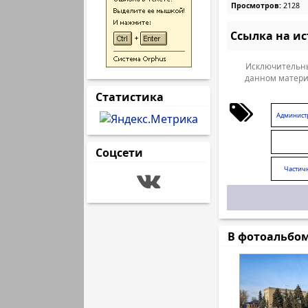
Просмотров:
2128
Ссылка на и
Исключительны
данном матери
Статистика
Админист
Соцсети
Частич
В фотоальбо