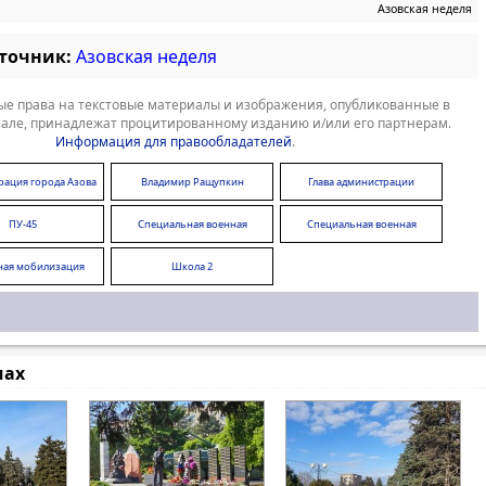
Азовская неделя
сточник:
Азовская неделя
е права на текстовые материалы и изображения, опубликованные в
але, принадлежат процитированному изданию и/или его партнерам.
Информация для правообладателей
.
рация города Азова
Владимир Ращупкин
Глава администрации
ПУ-45
Специальная военная
Специальная военная
операция
операция
ная мобилизация
Школа 2
мах