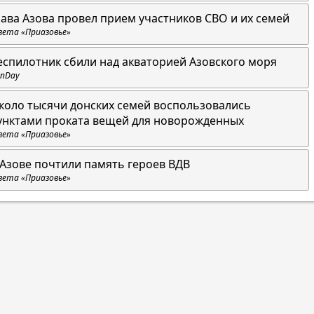
лава Азова провел прием участников СВО и их семей
зета «Приазовье»
еспилотник сбили над акваторией Азовского моря
nDay
коло тысячи донских семей воспользовались
унктами проката вещей для новорожденных
зета «Приазовье»
 Азове почтили память героев ВДВ
зета «Приазовье»