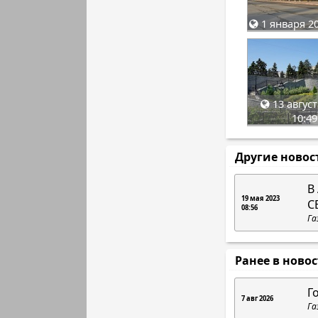
1 января 20
13 август
10:49
Другие новос
В
19 мая 2023
С
08:56
Га
Ранее в ново
Г
7 авг 2026
Га