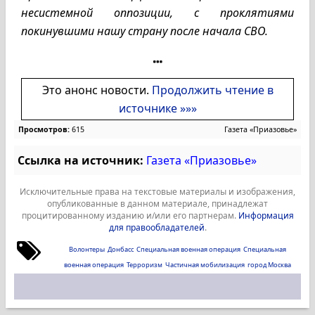
несистемной оппозиции, с проклятиями
покинувшими нашу страну после начала СВО.
Это анонс новости.
Продолжить чтение в
источнике »»»
Просмотров:
615
Газета «Приазовье»
Ссылка на источник:
Газета «Приазовье»
Исключительные права на текстовые материалы и изображения,
опубликованные в данном материале, принадлежат
процитированному изданию и/или его партнерам.
Информация
для правообладателей
.
Волонтеры
Донбасс
Специальная военная операция
Специальная
военная операция
Терроризм
Частичная мобилизация
город Москва