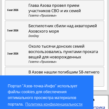
Глава Азова провел прием
участников СВО и их семей
6 авг 2026
Газета «Приазовье»
Беспилотник сбили над акваторией
Азовского моря
5 авг 2026
DonDay
Около тысячи донских семей
воспользовались пунктами проката
3 авг 2026
вещей для новорожденных
Газета «Приазовье»
В Азове нашли погибшим 58-летнего
мужчину с болезнью Паркинсона
2 авг 2026
DonDay
Портал "Азов-точка-Инфо" использует
файлы cookies для обеспечения
оптимального просмотра материалов
Статистика
портала.
Политика конфиденциальности