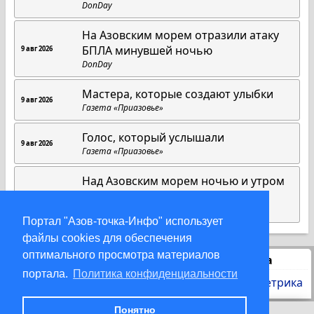
DonDay
На Азовским морем отразили атаку
БПЛА минувшей ночью
9 авг 2026
DonDay
Мастера, которые создают улыбки
9 авг 2026
Газета «Приазовье»
Голос, который услышали
9 авг 2026
Газета «Приазовье»
Над Азовским морем ночью и утром
7 августа сбивали БПЛА
8 авг 2026
DonDay
Портал "Азов-точка-Инфо" использует
файлы cookies для обеспечения
оптимального просмотра материалов
Статистика
портала.
Политика конфиденциальности
Понятно