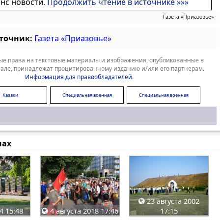
онс новости.
Продолжить чтение в источнике »»»
Газета «Приазовье»
сточник:
Газета «Приазовье»
е права на текстовые материалы и изображения, опубликованные в
але, принадлежат процитированному изданию и/или его партнерам.
Информация для правообладателей
.
Казаки
Специальная военная
Специальная военная
операция
операция
мах
23 августа 2002
4 15:48
4 августа 2018 17:46
17:15