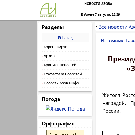
НОВОСТИ АЗОВА
В Азове 7 августа, 23:39
Все новости Аз
Разделы
•
Назад
Источник: Газ
Коронавирус
1
Архив
Презид
2
Хроника новостей
«З
3
Статистика новостей
4
Новости Азов.Инфо
5
Жителя Рост
Погода
наградой. П
России.
Орфография