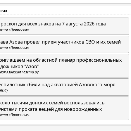
стях
ороскоп для всех знаков на 7 августа 2026 года
зета «Приазовье»
лава Азова провел прием участников СВО и их семей
зета «Приазовье»
риглашаем на областной пленэр профессиональных
удожников "Азов"
вая Азовская Газета.ру
еспилотник сбили над акваторией Азовского моря
nDay
коло тысячи донских семей воспользовались
унктами проката вещей для новорожденных
зета «Приазовье»