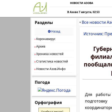
НОВОСТИ АЗОВА
В Азове 7 августа, 02:53
Все новости Аз
Разделы
•
Назад
Источник: Пр
Коронавирус
1
Архив
Губер
2
Хроника новостей
филиал
3
Статистика новостей
пообщалс
4
Новости Азов.Инфо
5
Погода
Для работы
подготовк
Орфография
координато