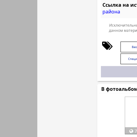
Ссылка на и
района
Исключительны
данном матери
Вас
Специ
В фотоальбо
7