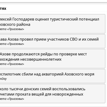
стях
лексей Господарев оценил туристический потенциал
зовского района
зета «Приазовье»
лава Азова провел прием участников СВО и их семей
зета «Приазовье»
 Азове продолжаются рейды по проверке мест
ахождения несовершеннолетних
зета «Приазовье»
еспилотник сбили над акваторией Азовского моря
nDay
коло тысячи донских семей воспользовались
унктами проката вещей для новорожденных
зета «Приазовье»