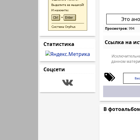
Это ан
Просмотров:
994
Ссылка на и
Статистика
Исключительны
данном матери
Соцсети
Вас
В фотоальбо