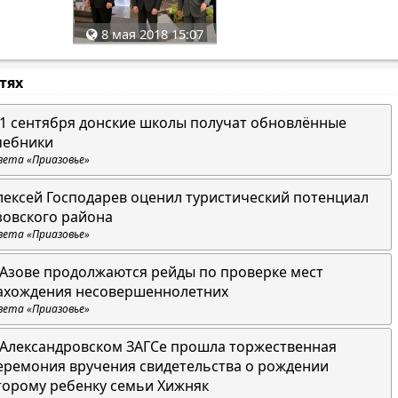
8 мая 2018 15:07
стях
 1 сентября донские школы получат обновлённые
чебники
зета «Приазовье»
лексей Господарев оценил туристический потенциал
зовского района
зета «Приазовье»
 Азове продолжаются рейды по проверке мест
ахождения несовершеннолетних
зета «Приазовье»
 Александровском ЗАГСе прошла торжественная
еремония вручения свидетельства о рождении
торому ребенку семьи Хижняк