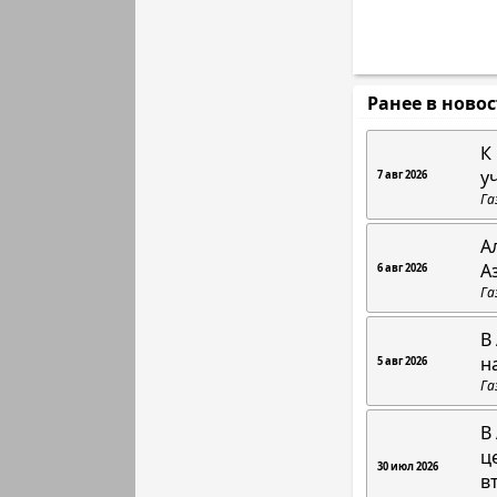
Ранее в ново
К
у
7 авг 2026
Га
А
А
6 авг 2026
Га
В
н
5 авг 2026
Га
В
ц
30 июл 2026
в