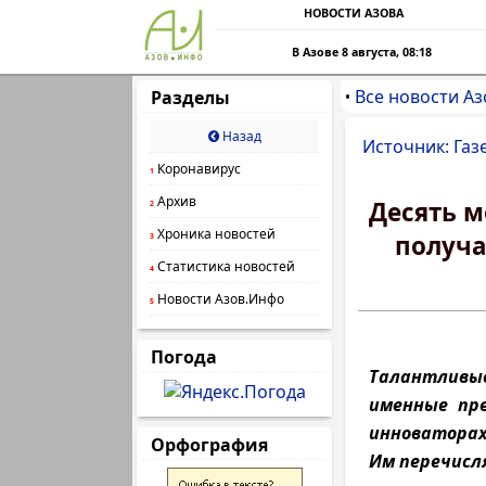
НОВОСТИ АЗОВА
В Азове 8 августа, 08:18
Все новости Аз
Разделы
•
Назад
Источник: Газ
Коронавирус
1
Архив
Десять м
2
Хроника новостей
получа
3
Статистика новостей
4
Новости Азов.Инфо
5
Погода
Талантливы
именные пре
инноваторах
Орфография
Им перечисля