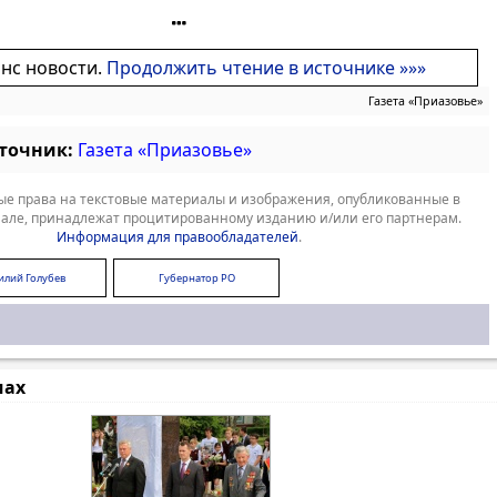
онс новости.
Продолжить чтение в источнике »»»
Газета «Приазовье»
сточник:
Газета «Приазовье»
е права на текстовые материалы и изображения, опубликованные в
але, принадлежат процитированному изданию и/или его партнерам.
Информация для правообладателей
.
илий Голубев
Губернатор РО
мах