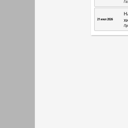
Га
Н
х
21 июл 2026
Пр