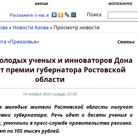
АФИША
ФОТОГАЛЕРЕЯ
Поиск
Расскажите о нас в
ова
»
Новости Азова
»
Просмотр новости
ета «Приазовье»
Статьи
олодых ученых и инноваторов Дона
т премии губернатора Ростовской
области
15 ноября 2023 (среда), 07:50
е молодые жители Ростовской области получат
мии губернатора. Речь идет о десяти ученых и
, уточнили в пресс-службе правительства региона.
т по 105 тысяч рублей.