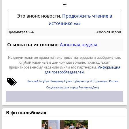
Это анонс новости.
Продолжить чтение в
источнике »»»
Просмотров:
647
Азовская неделя
Ссылка на источник:
Азовская неделя
Исключительные права на текстовые материалы и изображения,
опубликованные в данном материале, принадлежат
процитированному изданию и/или его партнерам.
Информация
для правообладателей
.
Василий Голубев
Владимир Путин
Губернатор РО
Президент России
Социальные сети
город Ростов-на-Дону
В фотоальбомах