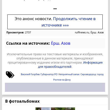
Это анонс новости.
Продолжить чтение в
источнике »»»
Просмотров:
2737
ruffnews.ru, Ёрш. Азов
Ссылка на источник:
Ёрш. Азов
Исключительные права на текстовые материалы и изображения,
опубликованные в данном материале, принадлежат
процитированному изданию и/или его партнерам.
Информация
для правообладателей
.
Василий Голубев
Губернатор РО
Неприятный запах
Сероводород
город
Ростов-на-Дону
В фотоальбомах