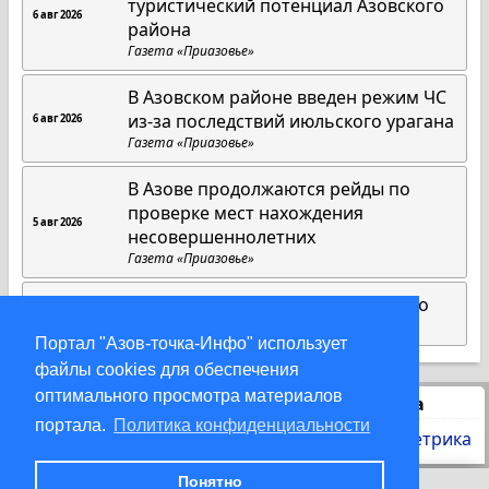
туристический потенциал Азовского
6 авг 2026
района
Газета «Приазовье»
В Азовском районе введен режим ЧС
из-за последствий июльского урагана
6 авг 2026
Газета «Приазовье»
В Азове продолжаются рейды по
проверке мест нахождения
5 авг 2026
несовершеннолетних
Газета «Приазовье»
Матрица добра Юлии Максименко
1 авг 2026
Газета «Приазовье»
Портал "Азов-точка-Инфо" использует
файлы cookies для обеспечения
оптимального просмотра материалов
Статистика
портала.
Политика конфиденциальности
Понятно