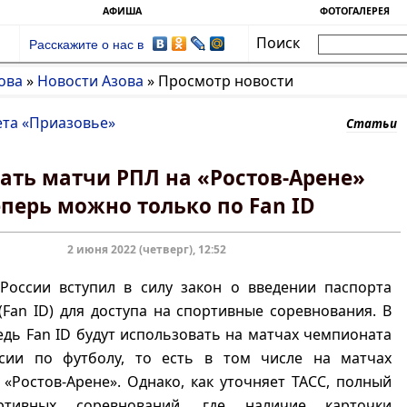
АФИША
ФОТОГАЛЕРЕЯ
Поиск
Расскажите о нас в
ова
»
Новости Азова
»
Просмотр новости
ета «Приазовье»
Статьи
ать матчи РПЛ на «Ростов-Арене»
еперь можно только по Fan ID
2 июня 2022 (четверг), 12:52
России вступил в силу закон о введении паспорта
Fan ID) для доступа на спортивные соревнования. В
дь Fan ID будут использовать на матчах чемпионата
сии по футболу, то есть в том числе на матчах
 «Ростов-Арене». Однако, как уточняет ТАСС, полный
ртивных соревнований, где наличие карточки