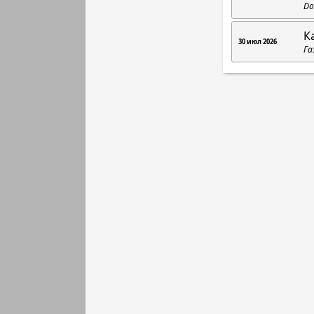
Do
К
30 июл 2026
Га