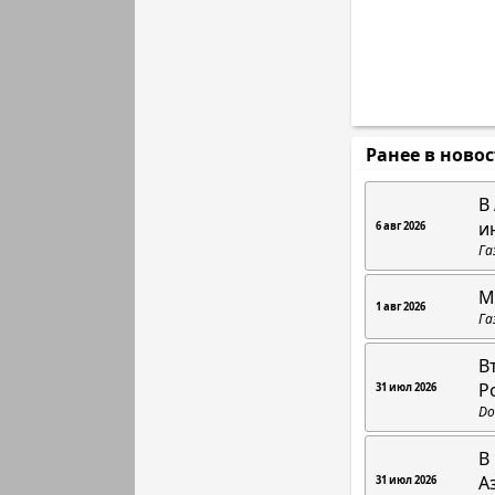
Ранее в ново
В
и
6 авг 2026
Га
М
1 авг 2026
Га
В
Р
31 июл 2026
Do
В
А
31 июл 2026