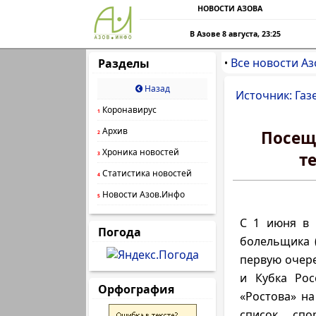
НОВОСТИ АЗОВА
В Азове 8 августа, 23:25
Все новости Аз
Разделы
•
Назад
Источник: Газ
Коронавирус
1
Архив
Посещ
2
Хроника новостей
т
3
Статистика новостей
4
Новости Азов.Инфо
5
С 1 июня в 
Погода
болельщика (
первую очере
и Кубка Рос
Орфография
«Ростова» на
список спо