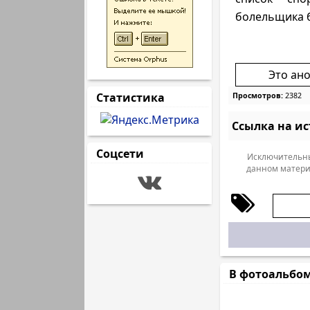
болельщика б
Это ан
Статистика
Просмотров:
2382
Ссылка на и
Соцсети
Исключительны
данном матери
В фотоальбо