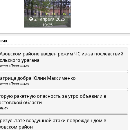
21 апреля 2025
19:25
стях
 Азовском районе введен режим ЧС из-за последствий
юльского урагана
зета «Приазовье»
атрица добра Юлии Максименко
зета «Приазовье»
торую ракетную опасность за утро объявили в
остовской области
nDay
 результате воздушной атаки поврежден дом в
зовском район