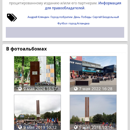
процитированному изданию и/или его партнерам.
Информация
для правообладателей
.
Андрей Кляндин
Город-побратим
День Победы
Сергей Бездольный
Футбол
город Агланджа
В фотоальбомах
9 мая 2024 16:57
7 мая 2022 16:28
9 мая 2019 10:12
9 мая 2018 10:14