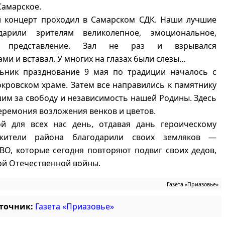
Самарское.
 концерт проходил в Самарском СДК. Наши лучшие
дарили зрителям великолепное, эмоциональное,
ое представление. Зал не раз и взрывался
ми и вставал. У многих на глазах были слезы…
льник празднование 9 мая по традиции началось с
кровском храме. Затем все направились к памятнику
им за свободу и независимость нашей Родины. Здесь
еремония возложения венков и цветов.
ой для всех нас день, отдавая дань героическому
жители района благодарили своих земляков —
ВО, которые сегодня повторяют подвиг своих дедов,
ой Отечественной войны.
Газета «Приазовье»
сточник:
Газета «Приазовье»