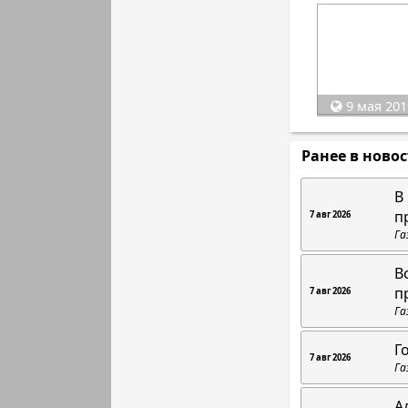
9 мая 201
Ранее в ново
В
п
7 авг 2026
Га
В
п
7 авг 2026
Га
Г
7 авг 2026
Га
А