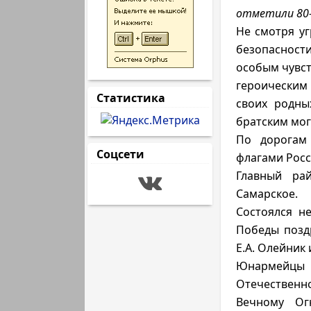
отметили 80-
Не смотря уг
безопасности
особым чувст
героическим
Статистика
своих родны
братским мог
По дорогам
Соцсети
флагами Росс
Главный ра
Самарское.
Состоялся н
Победы поздр
Е.А. Олейник 
Юнармейцы в
Отечественн
Вечному Ог