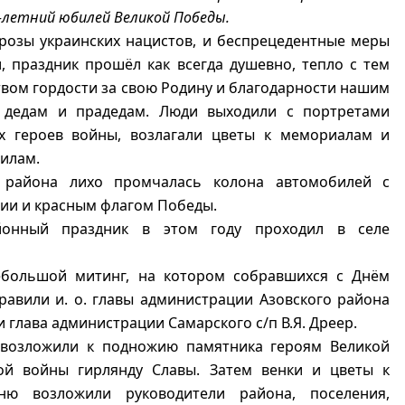
летний юбилей Великой Победы.
розы украинских нацистов, и беспрецедентные меры
, праздник прошёл как всегда душевно, тепло с тем
вом гордости за свою Родину и благодарности нашим
 дедам и прадедам. Люди выходили с портретами
х героев войны, возлагали цветы к мемориалам и
илам.
 района лихо промчалась колона автомобилей с
ии и красным флагом Победы.
йонный праздник в этом году проходил в селе
ебольшой митинг, на котором собравшихся с Днём
авили и. о. главы администрации Азовского района
и глава администрации Самарского с/п В.Я. Дреер.
озложили к подножию памятника героям Великой
ой войны гирлянду Славы. Затем венки и цветы к
ню возложили руководители района, поселения,