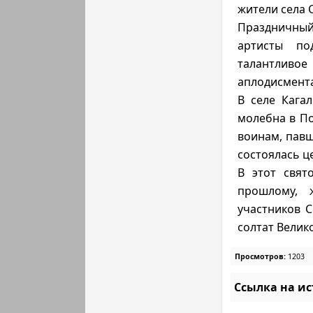
жители села 
Праздничный
артисты по
талантлив
аплодисмента
В селе Кага
молебна в По
воинам, павш
состоялась ц
В этот свят
прошлому, 
участников С
солтат Велик
Просмотров:
1203
Ссылка на и