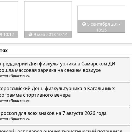
5 сентября 2017
18:25
9 10:12
9 мая 2018 10:14
стях
 преддверии Дня физкультурника в Самарском ДИ
рошла массовая зарядка на свежем воздухе
зета «Приазовье»
сероссийский День физкультурника в Кагальнике:
рограмма спортивного вечера
зета «Приазовье»
ороскоп для всех знаков на 7 августа 2026 года
зета «Приазовье»
лексей Господарев оценил туристический потенциал