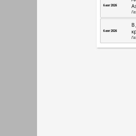
А
6 авг 2026
Га
В
к
6 авг 2026
Га