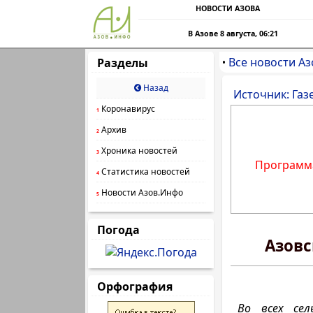
НОВОСТИ АЗОВА
В Азове 8 августа, 06:21
Все новости Аз
Разделы
•
Назад
Источник: Газ
Коронавирус
1
Архив
2
Хроника новостей
3
Программа
Статистика новостей
4
Новости Азов.Инфо
5
Погода
Азовс
Орфография
Во всех сел