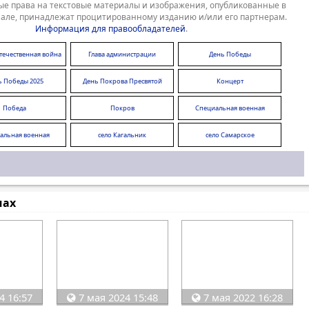
е права на текстовые материалы и изображения, опубликованные в
але, принадлежат процитированному изданию и/или его партнерам.
Информация для правообладателей
.
течественная война
Глава администрации
День Победы
ь Победы 2025
День Покрова Пресвятой
Концерт
Богородицы
Победа
Покров
Специальная военная
операция
альная военная
село Кагальник
село Самарское
операция
мах
4 16:57
7 мая 2024 15:48
7 мая 2022 16:28