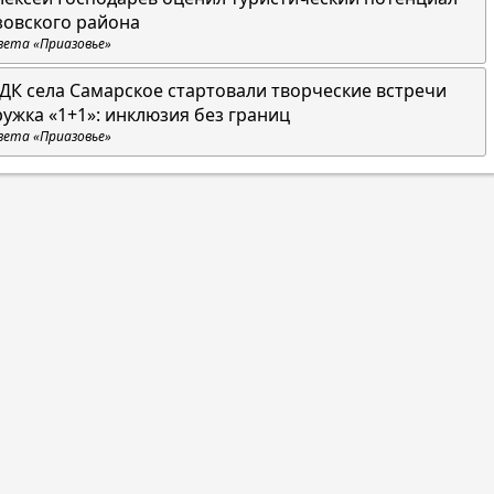
зовского района
зета «Приазовье»
 ДК села Самарское стартовали творческие встречи
ружка «1+1»: инклюзия без границ
зета «Приазовье»