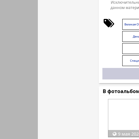
Исключительны
данном матери
Великая О
Ден
Специ
В фотоальбо
9 мая 202