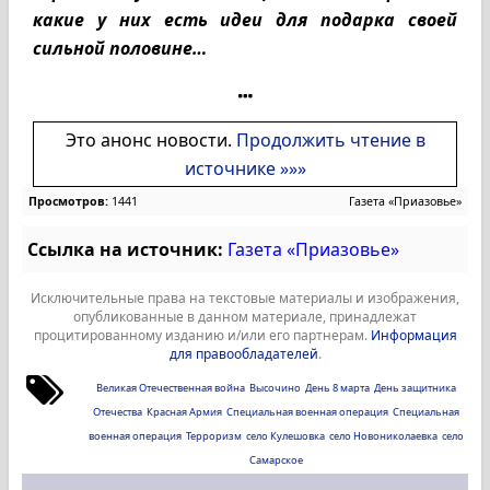
какие у них есть идеи для подарка своей
сильной половине…
Это анонс новости.
Продолжить чтение в
источнике »»»
Просмотров:
1441
Газета «Приазовье»
Ссылка на источник:
Газета «Приазовье»
Исключительные права на текстовые материалы и изображения,
опубликованные в данном материале, принадлежат
процитированному изданию и/или его партнерам.
Информация
для правообладателей
.
Великая Отечественная война
Высочино
День 8 марта
День защитника
Отечества
Красная Армия
Специальная военная операция
Специальная
военная операция
Терроризм
село Кулешовка
село Новониколаевка
село
Самарское