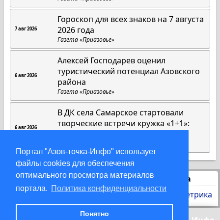
Гороскоп для всех знаков на 7 августа
2026 года
7 авг 2026
Газета «Приазовье»
Алексей Господарев оценил
туристический потенциал Азовского
6 авг 2026
района
Газета «Приазовье»
В ДК села Самарское стартовали
творческие встречи кружка «1+1»:
6 авг 2026
инклюзия без границ
Газета «Приазовье»
Портал "Азов-точка-Инфо" использует
файлы cookies для обеспечения
оптимального просмотра материалов
Статистика
портала.
Политика конфиденциальности
Понятно