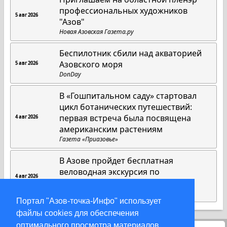
профессиональных художников
5 авг 2026
"Азов"
Новая Азовская Газета.ру
Беспилотник сбили над акваторией
Азовского моря
5 авг 2026
DonDay
В «Гошпитальном саду» стартовал
цикл ботанических путешествий:
первая встреча была посвящена
4 авг 2026
американским растениям
Газета «Приазовье»
В Азове пройдет бесплатная
веловодная экскурсия по
4 авг 2026
историческим местам
Газета «Приазовье»
Портал "Азов-точка-Инфо" использует
файлы cookies для обеспечения
оптимального просмотра материалов