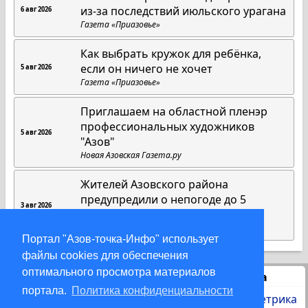
из-за последствий июльского урагана
6 авг 2026
Газета «Приазовье»
Как выбрать кружок для ребёнка,
если он ничего не хочет
5 авг 2026
Газета «Приазовье»
Приглашаем на областной пленэр
профессиональных художников
5 авг 2026
"Азов"
Новая Азовская Газета.ру
Жителей Азовского района
предупредили о непогоде до 5
3 авг 2026
августа
DonDay
Портал "Азов-точка-Инфо" использует
файлы cookies для обеспечения
оптимального просмотра материалов
Статистика
портала.
Политика конфиденциальности