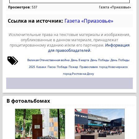
Просмотров:
537
Газета «Приазовье»
Ссылка на источник:
Газета «Приазовье»
Исключительные права на текстовые материалы и изображения,
опубликованные в данном материале, принадлежат
процитированному изданию и/или его партнерам.
Информация
для правообладателей
.
Великая Отечественная война
День 8 марта
День Победы
День Победы
2025
Казаки
Пасха
Победа
Пожар
Православие
город Новочеркасск
город Ростов-на-Дону
В фотоальбомах