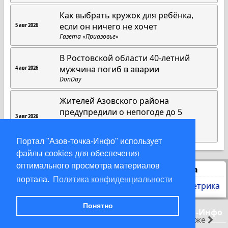
Как выбрать кружок для ребёнка,
если он ничего не хочет
5 авг 2026
Газета «Приазовье»
В Ростовской области 40-летний
мужчина погиб в аварии
4 авг 2026
DonDay
Жителей Азовского района
предупредили о непогоде до 5
3 авг 2026
августа
DonDay
Портал "Азов-точка-Инфо" использует
файлы cookies для обеспечения
оптимального просмотра материалов
Статистика
портала.
Политика конфиденциальности
Понятно
© 2000-2026 Азов-точка-Инфо
раньше
позже