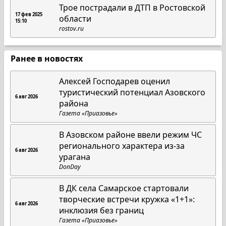
Трое пострадали в ДТП в Ростовской
17 фев 2025
области
15:10
rostov.ru
Ранее в новостях
Алексей Господарев оценил
туристический потенциал Азовского
6 авг 2026
района
Газета «Приазовье»
В Азовском районе ввели режим ЧС
регионального характера из-за
6 авг 2026
урагана
DonDay
В ДК села Самарское стартовали
творческие встречи кружка «1+1»:
6 авг 2026
инклюзия без границ
Газета «Приазовье»