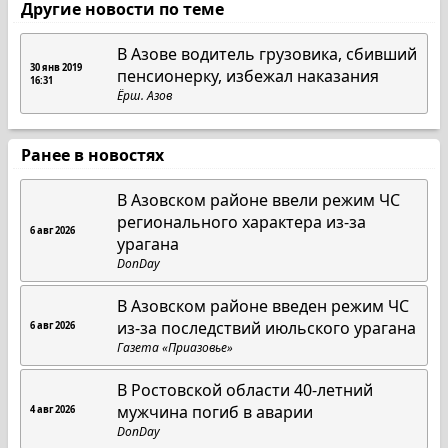
Другие новости по теме
В Азове водитель грузовика, сбивший
30 янв 2019
пенсионерку, избежал наказания
16:31
Ёрш. Азов
Ранее в новостях
В Азовском районе ввели режим ЧС
регионального характера из-за
6 авг 2026
урагана
DonDay
В Азовском районе введен режим ЧС
из-за последствий июльского урагана
6 авг 2026
Газета «Приазовье»
В Ростовской области 40-летний
мужчина погиб в аварии
4 авг 2026
DonDay