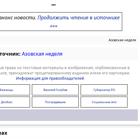
анонс новости.
Продолжить чтение в источнике
»»»
Азовская неделя
сточник:
Азовская неделя
е права на текстовые материалы и изображения, опубликованные в
але, принадлежат процитированному изданию и/или его партнерам.
Информация для правообладателей
.
Беженцы
Василий Голубев
Губернатор РО
Донбасс
Пострадавшие
Социальные сети
мах