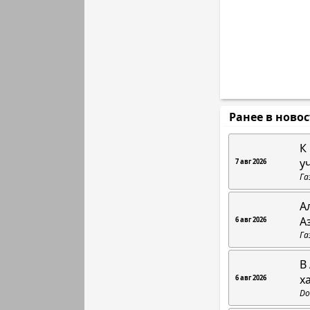
Ранее в ново
К
у
7 авг 2026
Га
А
А
6 авг 2026
Га
В
х
6 авг 2026
Do