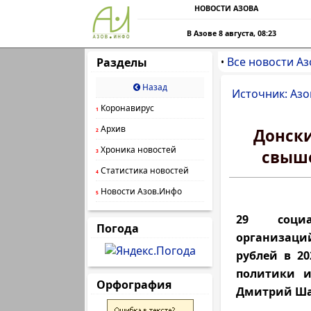
НОВОСТИ АЗОВА
В Азове 8 августа, 08:23
Все новости Аз
Разделы
•
Назад
Источник: Азо
Коронавирус
1
Архив
Донски
2
Хроника новостей
свыше
3
Статистика новостей
4
Новости Азов.Инфо
5
29 социа
Погода
организаций
рублей в 20
политики и
Орфография
Дмитрий Ша