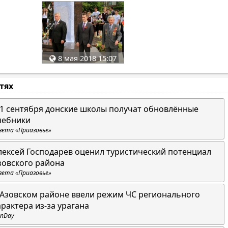
8 мая 2018 15:07
стях
 1 сентября донские школы получат обновлённые
чебники
зета «Приазовье»
лексей Господарев оценил туристический потенциал
зовского района
зета «Приазовье»
 Азовском районе ввели режим ЧС регионального
арактера из-за урагана
nDay