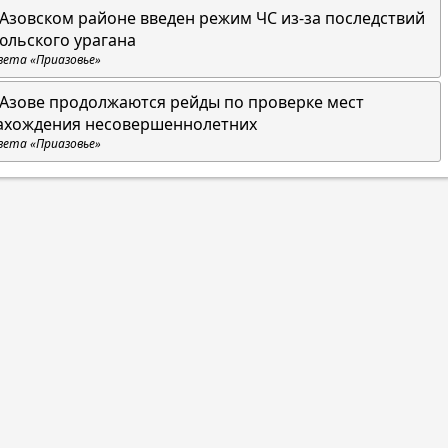
 Азовском районе введен режим ЧС из-за последствий
юльского урагана
зета «Приазовье»
 Азове продолжаются рейды по проверке мест
ахождения несовершеннолетних
зета «Приазовье»