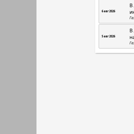
В
и
6 авг 2026
Га
В
н
5 авг 2026
Га