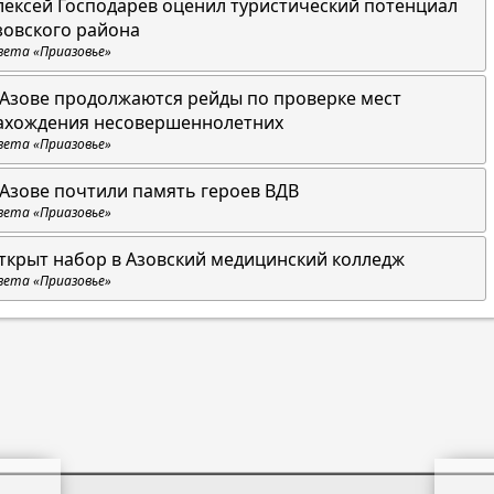
лексей Господарев оценил туристический потенциал
зовского района
зета «Приазовье»
 Азове продолжаются рейды по проверке мест
ахождения несовершеннолетних
зета «Приазовье»
 Азове почтили память героев ВДВ
зета «Приазовье»
ткрыт набор в Азовский медицинский колледж
зета «Приазовье»