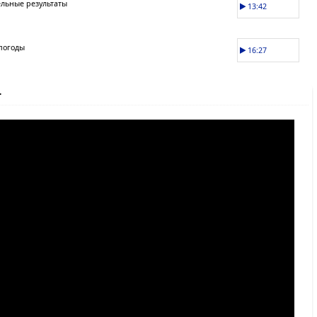
льные результаты
13:42
погоды
16:27
т