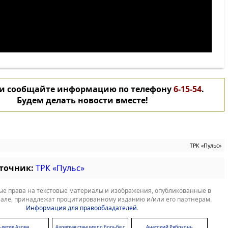
 и сообщайте информацию по телефону
6-15-54
.
Будем делать новости вместе!
ТРК «Пульс»
сточник:
ТРК «Пульс»
е права на текстовые материалы и изображения, опубликованные в
але, принадлежат процитированному изданию и/или его партнерам.
Информация для правообладателей
.
-летие Азова
Азовская станция по борьбе с
Анатолий Рябоконь