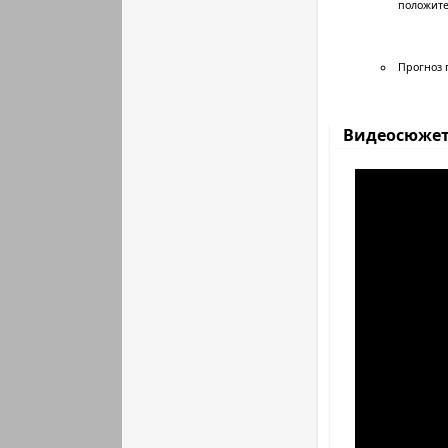
положите
Прогноз 
Видеосюже