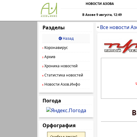
НОВОСТИ АЗОВА
В Азове 9 августа, 12:49
Все новости Аз
Разделы
•
Назад
Коронавирус
1
Архив
2
Хроника новостей
3
Статистика новостей
4
Новости Азов.Инфо
5
Погода
В
Орфография