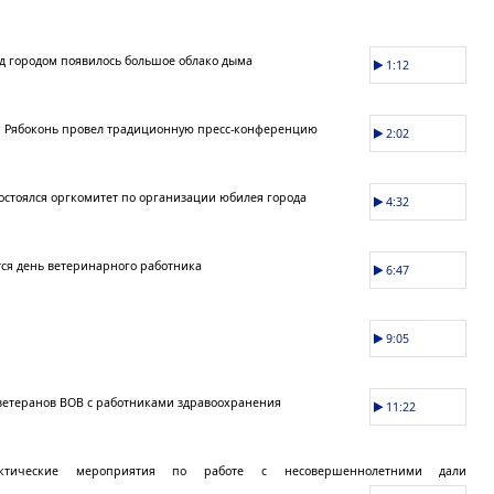
д городом появилось большое облако дыма
1:12
 Рябоконь провел традиционную пресс-конференцию
2:02
состоялся оргкомитет по организации юбилея города
4:32
ся день ветеринарного работника
6:47
9:05
ветеранов ВОВ с работниками здравоохранения
11:22
актические мероприятия по работе с несовершеннолетними дали