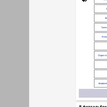
В
Гали
Коми
несов
Отдел п
федера
"Формиро
В фотоальбо