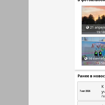
21 апрел
19:18
16 сентяб
15:58
Ранее в ново
К
у
7 авг 2026
Га