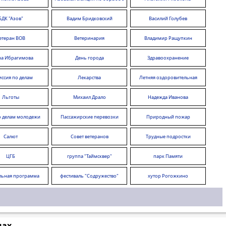
болезнями животных
БДК "Азов"
Вадим Бридковский
Василий Голубев
етеран ВОВ
Ветеринария
Владимир Ращупкин
на Ибрагимова
День города
Здравоохранение
ссия по делам
Лекарства
Летняя оздоровительная
ершеннолетних
кампания
Льготы
Михаил Драло
Надежда Иванова
о делам молодежи
Пассажирские перевозки
Природный пожар
Салют
Совет ветеранов
Трудные подростки
ЦГБ
группа "Таймсквер"
парк Памяти
льная программа
фестиваль "Содружество"
хутор Рогожкино
вание комфортной
среды"
мах