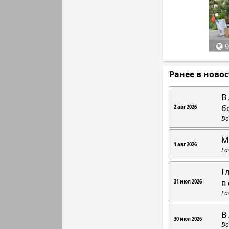
9
Ранее в ново
В
б
2 авг 2026
Do
М
1 авг 2026
Га
Г
в
31 июл 2026
Га
В
30 июл 2026
Do