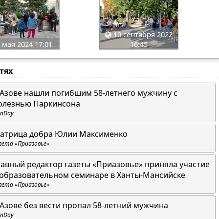
10 сентября 2022
 мая 2024 17:01
16:45
стях
 Азове нашли погибшим 58-летнего мужчину с
олезнью Паркинсона
nDay
атрица добра Юлии Максименко
зета «Приазовье»
лавный редактор газеты «Приазовье» приняла участие
 образовательном семинаре в Ханты-Мансийске
зета «Приазовье»
 Азове без вести пропал 58-летний мужчина
nDay