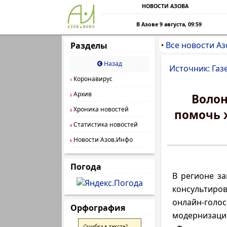
НОВОСТИ АЗОВА
В Азове 9 августа, 09:59
Все новости Аз
Разделы
•
Назад
Источник: Газ
Коронавирус
1
Архив
Волон
2
Хроника новостей
помочь 
3
Статистика новостей
4
Новости Азов.Инфо
5
Погода
В регионе за
консультиро
онлайн-голо
Орфография
модернизац