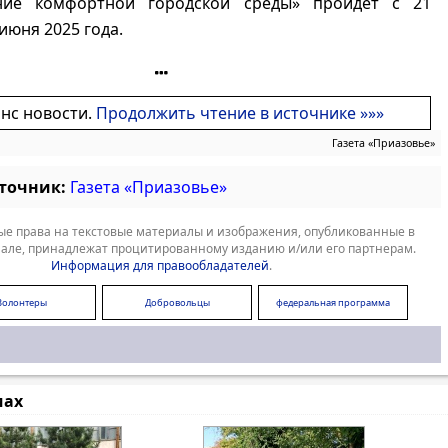
ние комфортной городской среды» пройдет с 21
июня 2025 года.
онс новости.
Продолжить чтение в источнике »»»
Газета «Приазовье»
сточник:
Газета «Приазовье»
е права на текстовые материалы и изображения, опубликованные в
але, принадлежат процитированному изданию и/или его партнерам.
Информация для правообладателей
.
Волонтеры
Добровольцы
федеральная программа
"Формирование комфортной
среды"
мах