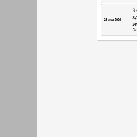
Э
з
28 июл 2026
э
Га