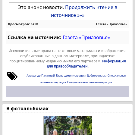
Это анонс новости.
Продолжить чтение в
источнике »»»
Просмотров:
1420
Газета «Приазовье»
Ссылка на источник:
Газета «Приазовье»
Исключительные права на текстовые материалы и изображения,
опубликованные в данном материале, принадлежат
процитированному изданию и/или его партнерам.
Информация
для правообладателей
.
Александр Палатный
Глава администрации
Добровольцы
Специальная
военная операция
Специальная военная операция
В фотоальбомах