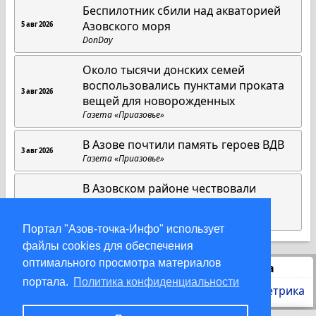
Беспилотник сбили над акваторией
Азовского моря
5 авг 2026
DonDay
Около тысячи донских семей
воспользовались пунктами проката
3 авг 2026
вещей для новорожденных
Газета «Приазовье»
В Азове почтили память героев ВДВ
3 авг 2026
Газета «Приазовье»
В Азовском районе чествовали
лучших сотрудников МФЦ
3 авг 2026
Газета «Приазовье»
Портал "Азов-точка-Инфо" использует
файлы cookies для обеспечения
оптимального просмотра материалов
Статистика
портала.
Политика конфиденциальности