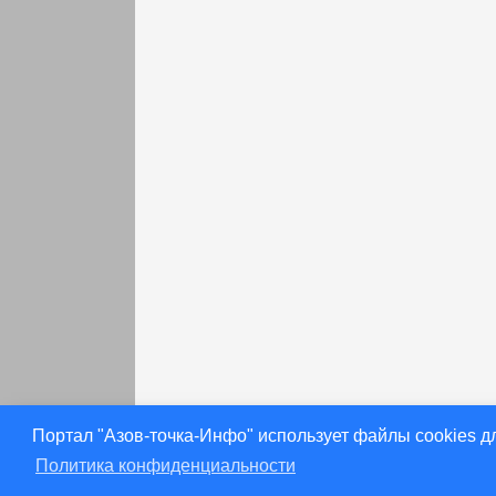
раньше
Портал "Азов-точка-Инфо" использует файлы cookies д
Политика конфиденциальности
[19.08.2022] Газета «Приазовье»