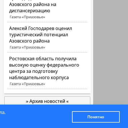
Азовского района на
диспансеризацию
Газета «Приазовье»
Алексей Господарев оценил
туристический потенциал
Азовского района
Газета «Приазовье»
Ростовская область получила
высокую оценку федерального
центра за подготовку
наблюдательного корпуса
Газета «Приазовье»
» Архив новостей «
позже
ла.
© 2000-2026 Азов-точка-Инфо
Понятно
День Филателии
Политика конфиденциальности
[19.08.2022] Азовский музей-заповедник