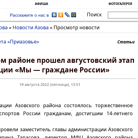
АФИША
ФОТОГАЛЕРЕЯ
Поиск
Расскажите о нас в
ова
»
Новости Азова
»
Просмотр новости
ета «Приазовье»
Статьи
ом районе прошел августовский этап
ции «Мы — граждане России»
19 августа 2022 (пятница), 13:51
ации Азовского района состоялось торжественное
спортов России гражданам, достигшим 14-летнего
ровели заместитель главы администрации Азовского
ерина Тарасова, директор МФЦ Азовского района