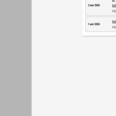
В
М
3 авг 2026
Га
М
1 авг 2026
Га