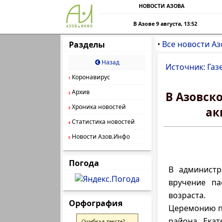
НОВОСТИ АЗОВА
В Азове 9 августа, 13:52
Все новости Аз
Разделы
•
Назад
Источник: Газ
Коронавирус
1
Архив
В Азовск
2
Хроника новостей
ак
3
Статистика новостей
4
Новости Азов.Инфо
5
Погода
В администр
вручение па
возраста.
Орфография
Церемонию п
района Екат