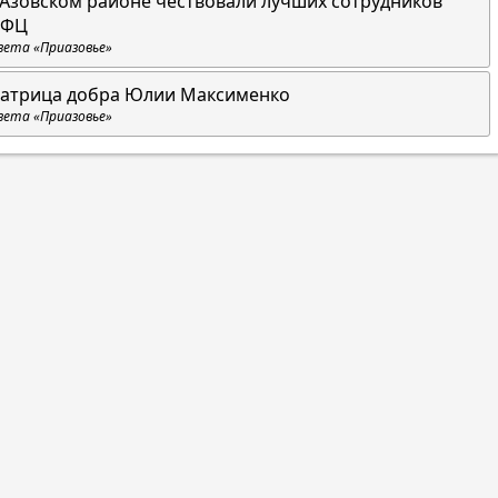
 Азовском районе чествовали лучших сотрудников
ФЦ
зета «Приазовье»
атрица добра Юлии Максименко
зета «Приазовье»