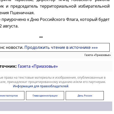
ик и председатель территориальной избирательной
гения Пшеничная.
приурочено к Дню Российского Флага, который будет
 августа.
онс новости.
Продолжить чтение в источнике »»»
Газета «Приазовье»
сточник:
Газета «Приазовье»
е права на текстовые материалы и изображения, опубликованные в
але, принадлежат процитированному изданию и/или его партнерам.
Информация для правообладателей
.
ние паспортов
Глава администрации
День России