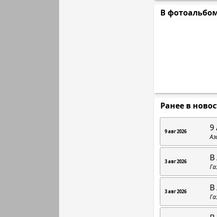
В фотоальбо
Ранее в ново
9 
9 авг 2026
Аз
В
3 авг 2026
Га
В
3 авг 2026
Га