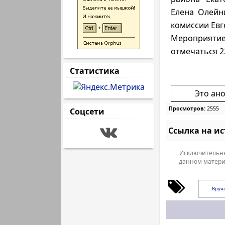
Елена Олейн
комиссии Ев
Мероприятие 
отмечаться 22
Статистика
Это ан
Просмотров:
2555
Соцсети
Ссылка на и
Исключительны
данном матери
Вруче