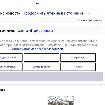
онс новости.
Продолжить чтение в источнике »»»
Газета «Приазовье»
сточник:
Газета «Приазовье»
е права на текстовые материалы и изображения, опубликованные в
але, принадлежат процитированному изданию и/или его партнерам.
Информация для правообладателей
.
сандр Палатный
Газ
Газификация
 администрации
Догазификация
Пожар
мах