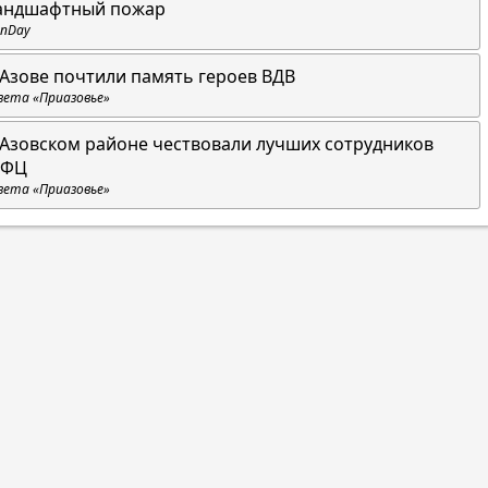
андшафтный пожар
nDay
 Азове почтили память героев ВДВ
зета «Приазовье»
 Азовском районе чествовали лучших сотрудников
ФЦ
зета «Приазовье»