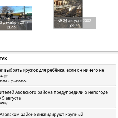
24 августа 2002
3 декабря 2017
09:30
13:09
стях
ак выбрать кружок для ребёнка, если он ничего не
очет
зета «Приазовье»
ителей Азовского района предупредили о непогоде
о 5 августа
nDay
 Азовском районе ликвидируют крупный