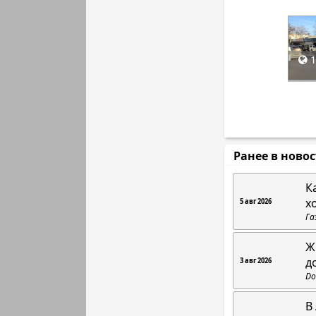
1
Ранее в ново
К
х
5 авг 2026
Га
Ж
д
3 авг 2026
Do
В