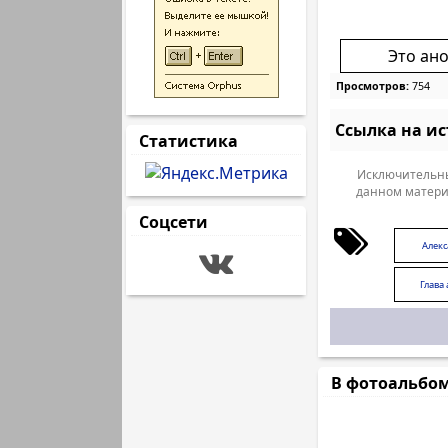
Это ан
Просмотров:
754
Ссылка на и
Статистика
Исключительны
данном матери
Соцсети
Алек
Глава
В фотоальбо