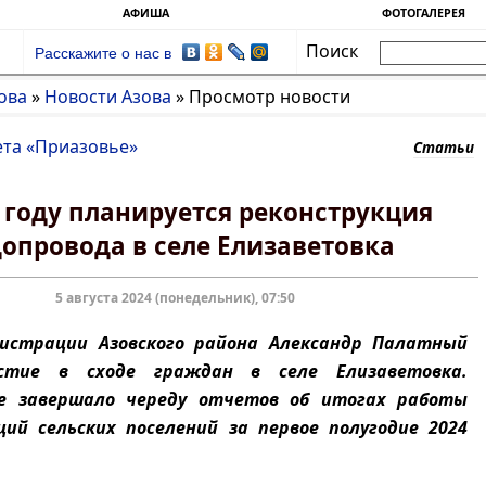
АФИША
ФОТОГАЛЕРЕЯ
Поиск
Расскажите о нас в
ова
»
Новости Азова
»
Просмотр новости
ета «Приазовье»
Статьи
5 году планируется реконструкция
опровода в селе Елизаветовка
5 августа 2024 (понедельник), 07:50
истрации Азовского района Александр Палатный
стие в сходе граждан в селе Елизаветовка.
е завершало череду отчетов об итогах работы
ий сельских поселений за первое полугодие 2024