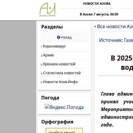
НОВОСТИ АЗОВА
В Азове 7 августа, 06:09
Все новости Аз
Разделы
•
Назад
Источник: Газ
Коронавирус
1
Архив
В 202
2
Хроника новостей
вод
3
Статистика новостей
4
Новости Азов.Инфо
5
Глава админ
Погода
принял уча
Мероприяти
администрац
Орфография
года.