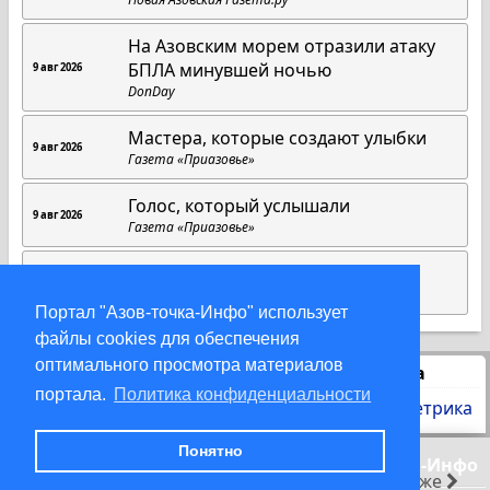
На Азовским морем отразили атаку
БПЛА минувшей ночью
9 авг 2026
DonDay
Мастера, которые создают улыбки
9 авг 2026
Газета «Приазовье»
Голос, который услышали
9 авг 2026
Газета «Приазовье»
9 Августа.
9 авг 2026
Азовская городская Дума
Портал "Азов-точка-Инфо" использует
файлы cookies для обеспечения
оптимального просмотра материалов
Статистика
портала.
Политика конфиденциальности
Понятно
© 2000-2026 Азов-точка-Инфо
раньше
позже