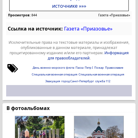
источнике »»»
Просмотров:
844
Газета «Приазовье»
Ссылка на источник:
Газета «Приазовье»
Исключительные права на текстовые материалы и изображения,
опубликованные в данном материале, принадлежат
процитированному изданию и/или его партнерам.
Информация
для правообладателей
.
День военно-морского флота
Пасха
Петр I
Пожар
Православие
Специальная военная операция
Специальная военная операция
Эвакуация
город Санкт-Петербург
служба 112
В фотоальбомах