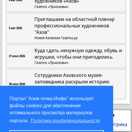
художников «Азов»
6 авг 2026
Газета «Приазовье»
Приглашаем на областной пленэр
профессиональных художников
5 авг 2026
"Азов"
Новая Азовская Газета.ру
Куда сдать ненужную одежду, обувь и
игрушки, чтобы они пригодились
31 июл 2026
Газета «Приазовье»
Сотрудники Азовского музея-
заповедника раскрыли историю
30 июл 2026
раритетного издания 1808 года
Газета «Приазовье»
Портал "Азов-точка-Инфо" использует
файлы cookies для обеспечения
оптимального просмотра материалов
Статистика
портала.
Политика конфиденциальности