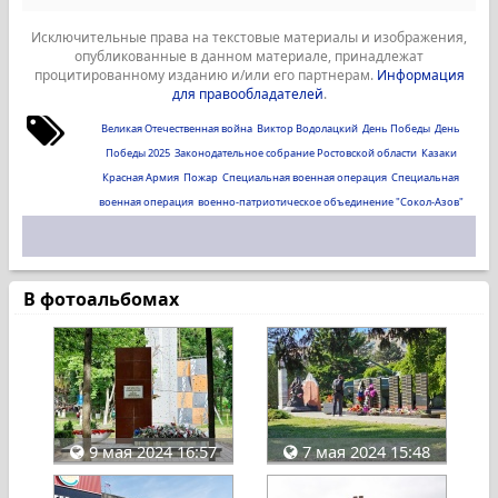
Исключительные права на текстовые материалы и изображения,
опубликованные в данном материале, принадлежат
процитированному изданию и/или его партнерам.
Информация
для правообладателей
.
Великая Отечественная война
Виктор Водолацкий
День Победы
День
Победы 2025
Законодательное собрание Ростовской области
Казаки
Красная Армия
Пожар
Специальная военная операция
Специальная
военная операция
военно-патриотическое объединение "Сокол-Азов"
В фотоальбомах
9 мая 2024 16:57
7 мая 2024 15:48