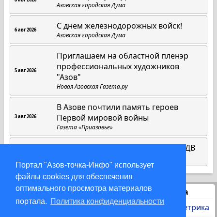
Азовская городская Дума
С днем железнодорожных войск!
6 авг 2026
Азовская городская Дума
Приглашаем на областной пленэр
профессиональных художников
5 авг 2026
"Азов"
Новая Азовская Газета.ру
В Азове почтили память героев
Первой мировой войны
3 авг 2026
Газета «Приазовье»
В Азове почтили память героев ВДВ
3 авг 2026
Газета «Приазовье»
Портал "Азов-точка-Инфо" использует
файлы cookies для обеспечения
оптимального просмотра материалов
Статистика
портала.
Политика конфиденциальности