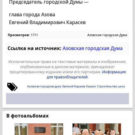
Председатель городской Думы —
глава города Азова
Евгений Владимирович Карасев
Просмотров:
1711
Азовская городская Дума
Ссылка на источник:
Азовская городская Дума
Исключительные права на текстовые материалы и изображения,
опубликованные в данном материале, принадлежат
процитированному изданию и/или его партнерам.
Информация
для правообладателей
.
Азовская городская дума
Евгений Карасев
Казаки
Строительство школ
В фотоальбомах