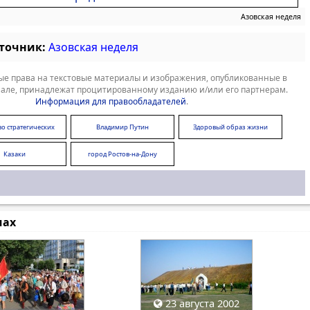
Азовская неделя
сточник:
Азовская неделя
е права на текстовые материалы и изображения, опубликованные в
але, принадлежат процитированному изданию и/или его партнерам.
Информация для правообладателей
.
во стратегических
Владимир Путин
Здоровый образ жизни
инициатив
Казаки
город Ростов-на-Дону
мах
23 августа 2002