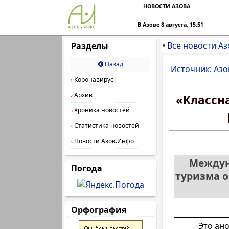
НОВОСТИ АЗОВА
В Азове 8 августа, 15:51
Все новости Аз
Разделы
•
Назад
Источник: Азо
Коронавирус
1
Архив
«Классна
2
Хроника новостей
3
Статистика новостей
4
Новости Азов.Инфо
5
Междун
Погода
туризма о
Орфография
Это ан