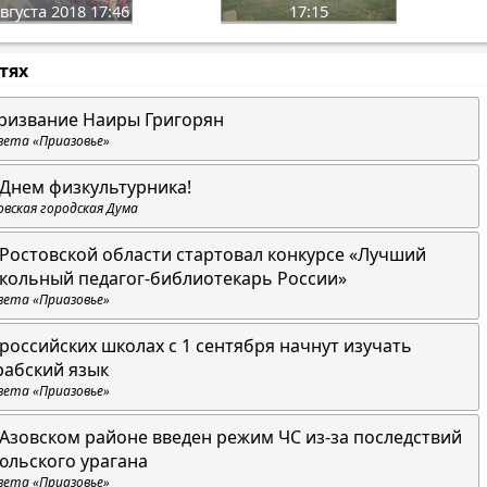
вгуста 2018 17:46
17:15
стях
ризвание Наиры Григорян
зета «Приазовье»
 Днем физкультурника!
овская городская Дума
 Ростовской области стартовал конкурсе «Лучший
кольный педагог-библиотекарь России»
зета «Приазовье»
 российских школах с 1 сентября начнут изучать
рабский язык
зета «Приазовье»
 Азовском районе введен режим ЧС из-за последствий
юльского урагана
зета «Приазовье»