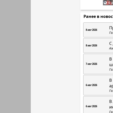
4 а
Ранее в ново
П
8 авг 2026
Га
C
8 авг 2026
Аз
В
ш
7 авг 2026
Га
В
а
6 авг 2026
Га
В
и
6 авг 2026
Га