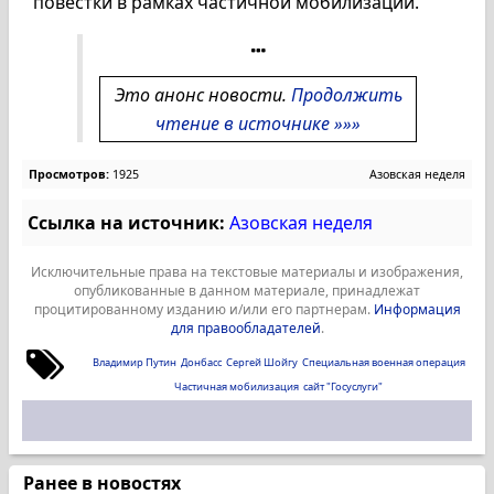
повестки в рамках частичной мобилизации.
Это анонс новости.
Продолжить
чтение в источнике »»»
Просмотров:
1925
Азовская неделя
Ссылка на источник:
Азовская неделя
Исключительные права на текстовые материалы и изображения,
опубликованные в данном материале, принадлежат
процитированному изданию и/или его партнерам.
Информация
для правообладателей
.
Владимир Путин
Донбасс
Сергей Шойгу
Специальная военная операция
Частичная мобилизация
сайт "Госуслуги"
Ранее в новостях