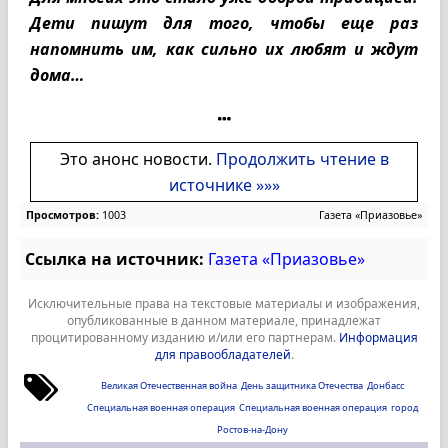
Дети пишут для того, чтобы еще раз
напомнить им, как сильно их любят и ждут
дома…
Это анонс новости.
Продолжить чтение в
источнике »»»
Просмотров:
1003
Газета «Приазовье»
Ссылка на источник:
Газета «Приазовье»
Исключительные права на текстовые материалы и изображения,
опубликованные в данном материале, принадлежат
процитированному изданию и/или его партнерам.
Информация
для правообладателей
.
Великая Отечественная война
День защитника Отечества
Донбасс
Специальная военная операция
Специальная военная операция
город
Ростов-на-Дону