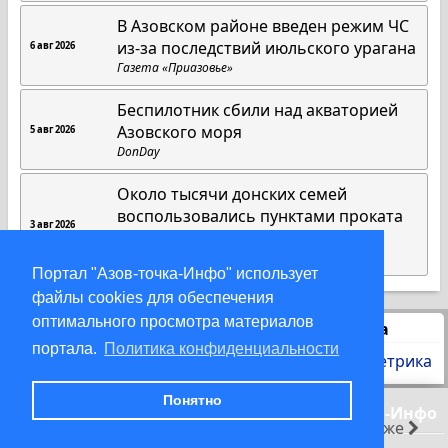
В Азовском районе введен режим ЧС
из-за последствий июльского урагана
6 авг 2026
Газета «Приазовье»
Беспилотник сбили над акваторией
Азовского моря
5 авг 2026
DonDay
Около тысячи донских семей
воспользовались пунктами проката
3 авг 2026
вещей для новорожденных
Газета «Приазовье»
Портал "Азов-точка-Инфо" использует
файлы cookies для обеспечения
оптимального просмотра материалов
Статистика
портала.
Политика конфиденциальности
Понятно
© 2000-2026 Азов-точка-Инфо
раньше
позже