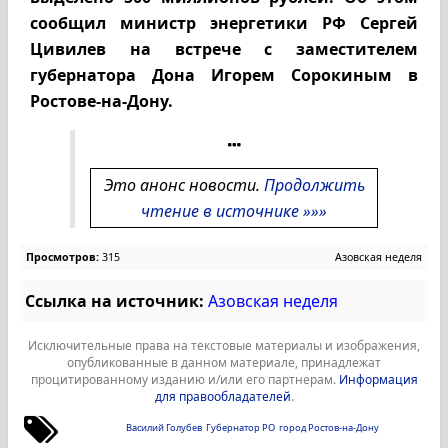
сообщил министр энергетики РФ Сергей
Цивилев на встрече с заместителем
губернатора Дона Игорем Сорокиным в
Ростове-на-Дону.
Это анонс новости.
Продолжить
чтение в источнике »»»
Просмотров:
315
Азовская неделя
Ссылка на источник:
Азовская неделя
Исключительные права на текстовые материалы и изображения,
опубликованные в данном материале, принадлежат
процитированному изданию и/или его партнерам.
Информация
для правообладателей
.
Василий Голубев
Губернатор РО
город Ростов-на-Дону