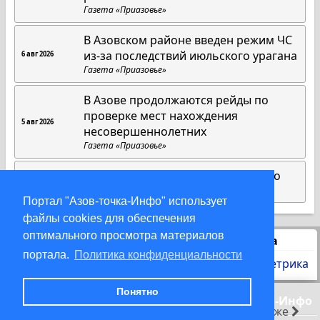
Газета «Приазовье»
В Азовском районе введен режим ЧС
из-за последствий июльского урагана
6 авг 2026
Газета «Приазовье»
В Азове продолжаются рейды по
проверке мест нахождения
5 авг 2026
несовершеннолетних
Газета «Приазовье»
Матрица добра Юлии Максименко
1 авг 2026
Газета «Приазовье»
Портал "Азов-точка-Инфо" использует
файлы cookies для обеспечения
оптимального просмотра материалов
Статистика
портала.
Политика конфиденциальности
Понятно
© 2000-2026 Азов-точка-Инфо
раньше
позже