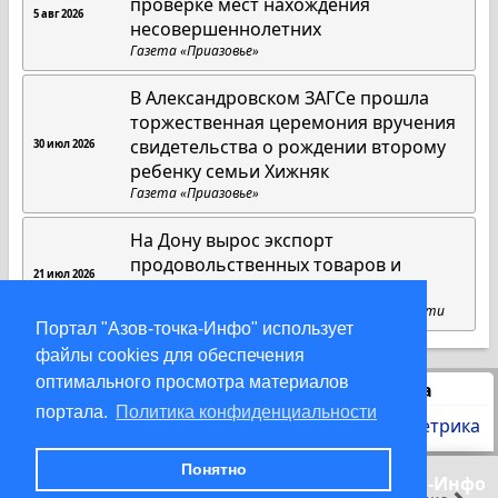
проверке мест нахождения
5 авг 2026
несовершеннолетних
Газета «Приазовье»
В Александровском ЗАГСе прошла
торжественная церемония вручения
свидетельства о рождении второму
30 июл 2026
ребенку семьи Хижняк
Газета «Приазовье»
На Дону вырос экспорт
продовольственных товаров и
21 июл 2026
химической продукции
Пресс-служба губернатора Ростовской области
Портал "Азов-точка-Инфо" использует
файлы cookies для обеспечения
оптимального просмотра материалов
Статистика
портала.
Политика конфиденциальности
Понятно
© 2000-2026 Азов-точка-Инфо