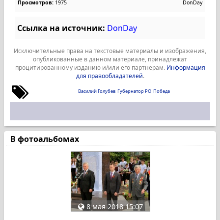
Просмотров:
1975
DonDay
Ссылка на источник:
DonDay
Исключительные права на текстовые материалы и изображения,
опубликованные в данном материале, принадлежат
процитированному изданию и/или его партнерам.
Информация
для правообладателей
.
Василий Голубев
Губернатор РО
Победа
В фотоальбомах
8 мая 2018 15:07