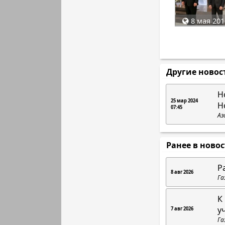
8 мая 201
Другие новос
Н
25 мар 2024
Н
07:45
Аз
Ранее в ново
Р
8 авг 2026
Га
К
у
7 авг 2026
Га