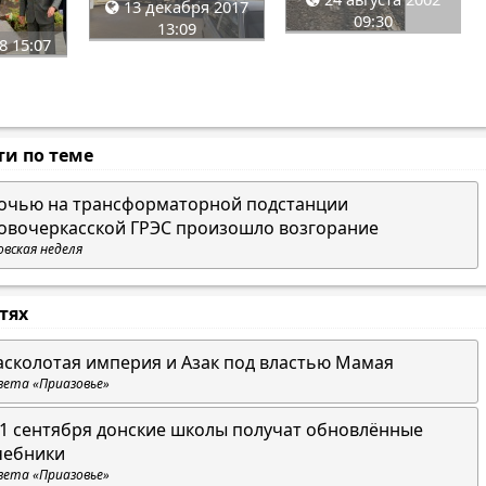
13 декабря 2017
09:30
13:09
8 15:07
ти по теме
очью на трансформаторной подстанции
овочеркасской ГРЭС произошло возгорание
овская неделя
стях
асколотая империя и Азак под властью Мамая
зета «Приазовье»
 1 сентября донские школы получат обновлённые
чебники
зета «Приазовье»