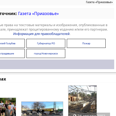
Газета «Приазовье»
сточник:
Газета «Приазовье»
е права на текстовые материалы и изображения, опубликованные в
але, принадлежат процитированному изданию и/или его партнерам.
Информация для правообладателей
.
илий Голубев
Губернатор РО
Пожар
страдавшие
город Новочеркасск
мах
24 августа 2002