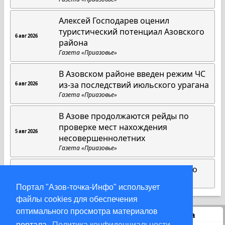
Алексей Господарев оценил
туристический потенциал Азовского
6 авг 2026
района
Газета «Приазовье»
В Азовском районе введен режим ЧС
из-за последствий июльского урагана
6 авг 2026
Газета «Приазовье»
В Азове продолжаются рейды по
проверке мест нахождения
5 авг 2026
несовершеннолетних
Газета «Приазовье»
Матрица добра Юлии Максименко
1 авг 2026
Газета «Приазовье»
Портал "Азов-точка-Инфо" использует
файлы cookies для обеспечения
оптимального просмотра материалов
Статистика
портала.
Политика конфиденциальности