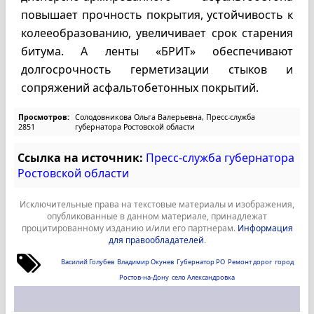
повышает прочность покрытия, устойчивость к
колееобразованию, увеличивает срок старения
битума. А ленты «БРИТ» обеспечивают
долгосрочность герметизации стыков и
сопряжений асфальтобетонных покрытий.
Просмотров:
Солодовникова Ольга Валерьевна, Пресс-служба
2851
губернатора Ростовской области
Ссылка на источник:
Пресс-служба губернатора
Ростовской области
Исключительные права на текстовые материалы и изображения,
опубликованные в данном материале, принадлежат
процитированному изданию и/или его партнерам.
Информация
для правообладателей
.
Василий Голубев
Владимир Окунев
Губернатор РО
Ремонт дорог
город
Ростов-на-Дону
село Александровка