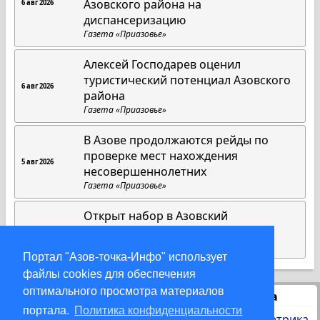
Азовского района на
6 авг 2026
диспансеризацию
Газета «Приазовье»
Алексей Господарев оценил
туристический потенциал Азовского
6 авг 2026
района
Газета «Приазовье»
В Азове продолжаются рейды по
проверке мест нахождения
5 авг 2026
несовершеннолетних
Газета «Приазовье»
Открыт набор в Азовский
медицинский колледж
3 авг 2026
Газета «Приазовье»
Портал "Азов-точка-Инфо" использует
файлы cookies для обеспечения
оптимального просмотра материалов
Статистика
портала.
Политика конфиденциальности