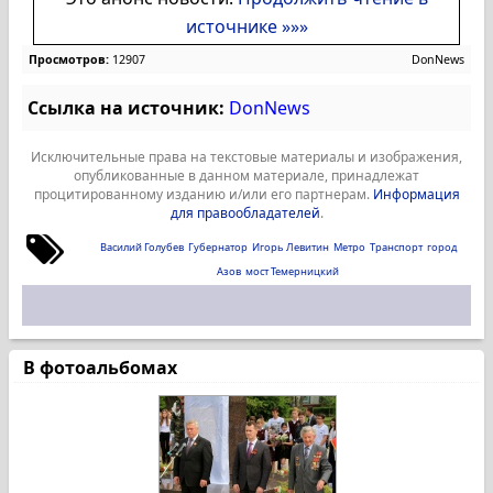
источнике »»»
Просмотров:
12907
DonNews
Ссылка на источник:
DonNews
Исключительные права на текстовые материалы и изображения,
опубликованные в данном материале, принадлежат
процитированному изданию и/или его партнерам.
Информация
для правообладателей
.
Василий Голубев
Губернатор
Игорь Левитин
Метро
Транспорт
город
Азов
мост Темерницкий
В фотоальбомах